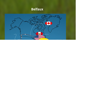
Belfaux
Brésil (juin - juil 2017)
Argentine (avr - mai 2017)
Chili (fév - mars 2017)