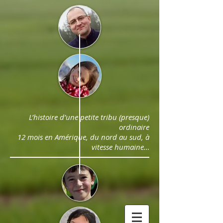
L’histoire d’une petite tribu (presque)
ordinaire
12 mois en Amérique, du nord au sud, à
vitesse humaine…